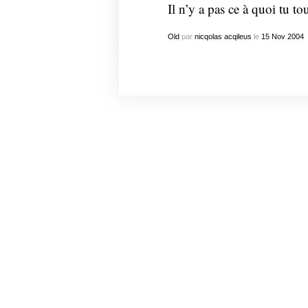
Il n’y a pas ce à quoi tu to
Old
par
nicqolas acqileus
le
15
Nov
2004