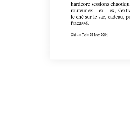
hardcore sessions chaotiq
routeur ex – ex – ex, s’extr
le ché sur le sac, cadeau, p
fracassé.
Old
par
To
le
25
Nov
2004