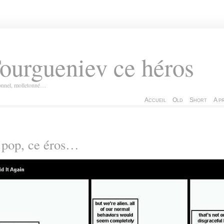
ourgueniev ce héros
ionnel, molletonné…
Accueil
Old
Short
A p
 pop, ce éros…