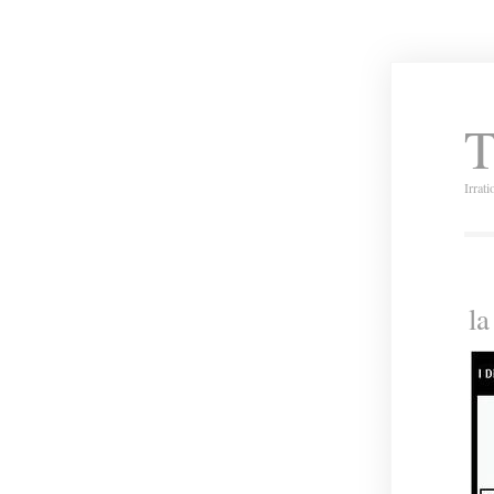
T
Irrat
la