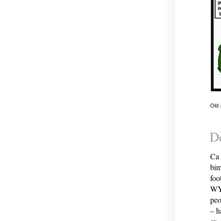
Old
De
Ca 
bim
foo
WYS
peo
– h