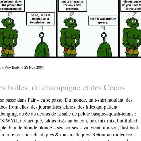
par
Any Body
le
25
Nov
2004
s bulles, du champagne et des Cocos
se passe dans l’air – ca se passe. Du monde, un t-shirt moulant, des
bos from elles, des journalistes teknos, des filles qui parlent
tbanging, au 6e au dessus de la salle de pelote basque-squash-tennis :
IWYG, tic-tactique, talons rivés au balcon, mix mix mix, buttifulled
ple, blonde blonde blonde – sex sex sex – va, vient, uni-son, flashback
ardcore sessions chaotiques & musimathiques. Retour au routeur ex –