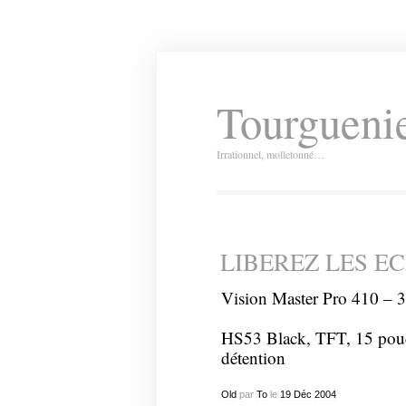
Tourguenie
Irrationnel, molletonné…
LIBEREZ LES EC
Vision Master Pro 410 – 3
HS53 Black, TFT, 15 pouce
détention
Old
par
To
le
19
Déc
2004