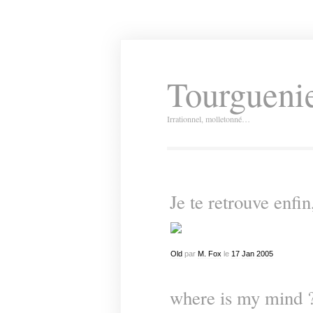
Tourguenie
Irrationnel, molletonné…
Je te retrouve enfi
Old
par
M. Fox
le
17
Jan
2005
where is my mind 