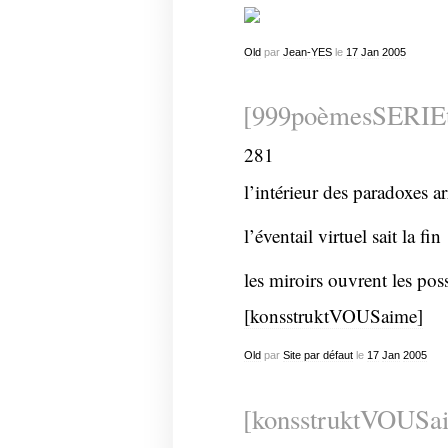
Old
par
Jean-YES
le
17
Jan
2005
[999poèmesSERIEt
281
l’intérieur des paradoxes ar
l’éventail virtuel sait la fin
les miroirs ouvrent les poss
[konsstruktVOUSaime]
Old
par
Site par défaut
le
17
Jan
2005
[konsstruktVOUSai