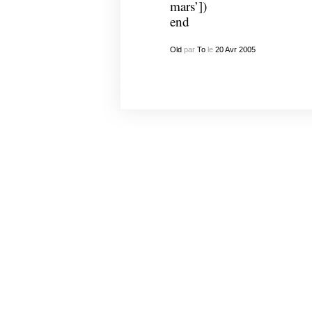
mars’])
end
Old
par
To
le
20
Avr
2005