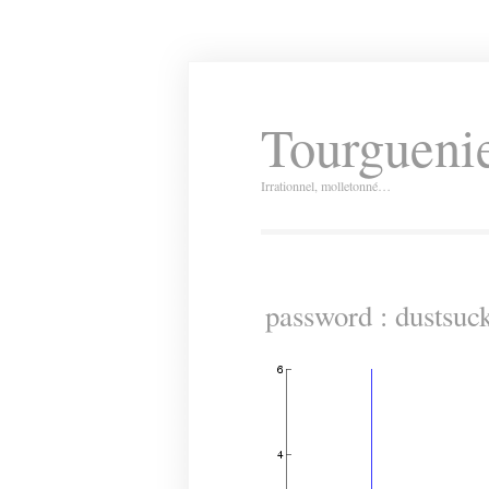
Tourguenie
Irrationnel, molletonné…
password : dustsuc