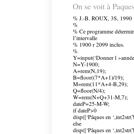
On se voit à Paque
% J.-B. ROUX, 3S, 1990
%
% Ce programme détermine
l’intervalle
% 1900 r 2099 inclus.
%
Y=input(‘Donner l »année 
N=Y-1900;
A=rem(N,19);
B=floor((7*A+1)/19);
M=rem(11*A+4-B,29);
Q=floor(N/4);
W=rem(N+Q+31-M,7);
dateP=25-M-W;
if dateP>0
disp([‘Pâques en ‘,int2str(Y)
else
disp([‘Pâques en ‘,int2str(Y