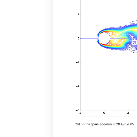
Old
par
nicqolas acqileus
le
20
Avr
2005