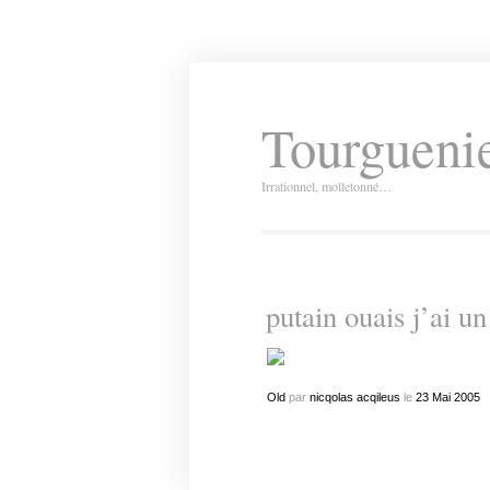
Tourguenie
Irrationnel, molletonné…
putain ouais j’ai u
Old
par
nicqolas acqileus
le
23
Mai
2005