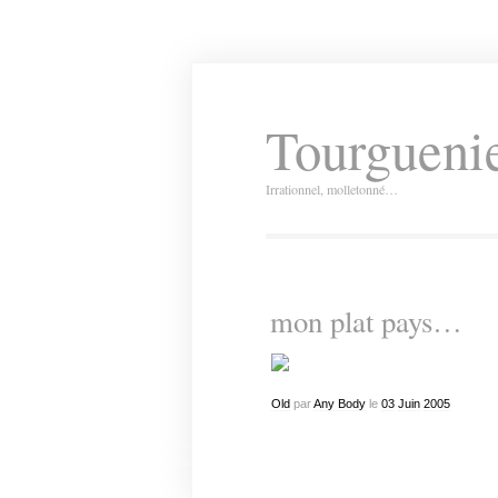
Tourguenie
Irrationnel, molletonné…
mon plat pays…
Old
par
Any Body
le
03
Juin
2005