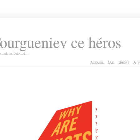
ourgueniev ce héros
ionnel, molletonné…
Accueil
Old
Short
A p
?
?
?
?
?