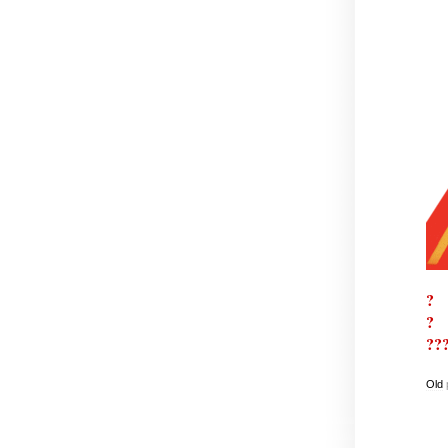
?
?
??
Old