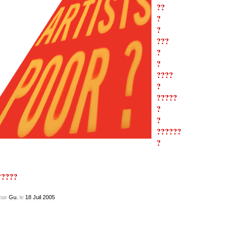
??
?
?
???
?
?
????
?
?????
?
?
??????
?
?????
par
Gu.
le
18
Juil
2005