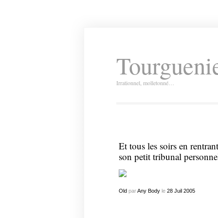
Tourguenie
Irrationnel, molletonné…
Et tous les soirs en rentran
son petit tribunal personn
Old
par
Any Body
le
28
Juil
2005