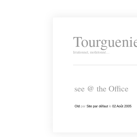
Tourguenie
Irrationnel, molletonné…
see @ the Office
Old
par
Site par défaut
le
02
Août
2005