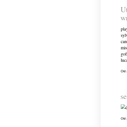
Ut
wr
pla
syl
can
mis
gof
luc
Old
se
Old