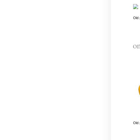
Old
on
Old