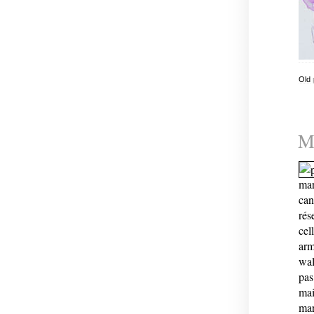
Old
Mo
mar
can
rés
cel
arm
wal
pas
mai
mar