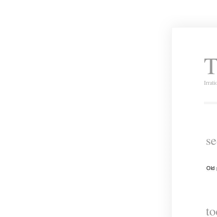
T
Irrat
se
Old
to