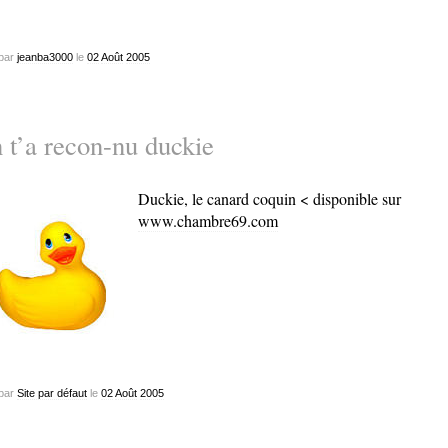
par
jeanba3000
le
02
Août
2005
 t’a recon-nu duckie
Duckie, le canard coquin < disponible sur
www.chambre69.com
par
Site par défaut
le
02
Août
2005