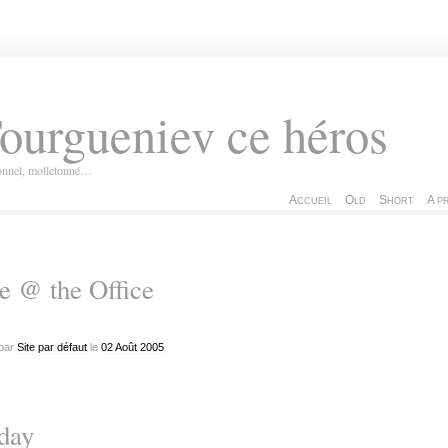
ourgueniev ce héros
ionnel, molletonné…
Accueil
Old
Short
A p
e @ the Office
par
Site par défaut
le
02
Août
2005
day