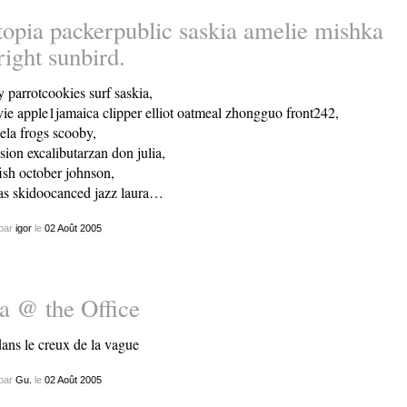
opia packerpublic saskia amelie mishka
ight sunbird.
y parrotcookies surf saskia,
vie apple1jamaica clipper elliot oatmeal zhongguo front242,
ela frogs scooby,
sion excalibutarzan don julia,
ish october johnson,
as skidoocanced jazz laura…
par
igor
le
02
Août
2005
a @ the Office
par
Gu.
le
02
Août
2005