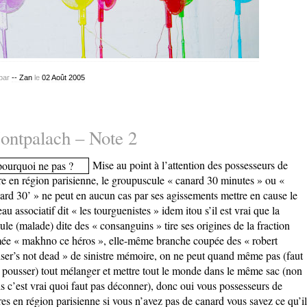
par
-- Zan
le
02
Août
2005
ntpalach – Note 2
Mise au point à l’attention des possesseurs de
e en région parisienne, le groupuscule « canard 30 minutes » ou «
ard 30’ » ne peut en aucun cas par ses agissements mettre en cause le
eau associatif dit « les tourguenistes » idem itou s’il est vrai que la
lule (malade) dite des « consanguins » tire ses origines de la fraction
ée « makhno ce héros », elle-même branche coupée des « robert
ser’s not dead » de sinistre mémoire, on ne peut quand même pas (faut
 pousser) tout mélanger et mettre tout le monde dans le même sac (non
s c’est vrai quoi faut pas déconner), donc oui vous possesseurs de
es en région parisienne si vous n’avez pas de canard vous savez ce qu’il