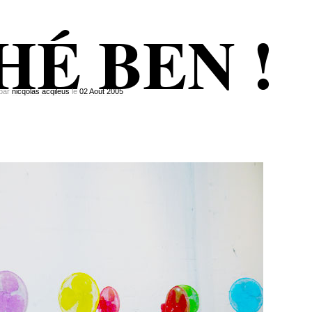
HÉ BEN !
par
nicqolas acqileus
le
02
Août
2005