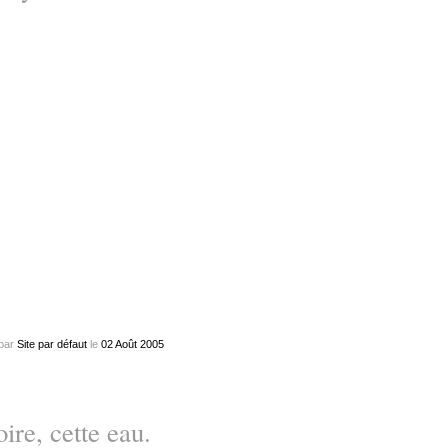
par
Site par défaut
le
02
Août
2005
ire, cette eau.