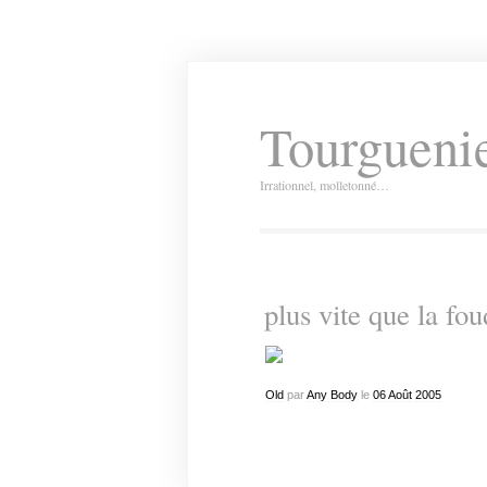
Tourguenie
Irrationnel, molletonné…
plus vite que la f
Old
par
Any Body
le
06
Août
2005