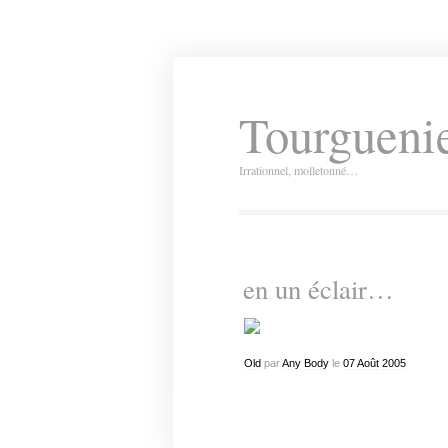
Tourguenie
Irrationnel, molletonné…
en un éclair…
Old
par
Any Body
le
07
Août
2005