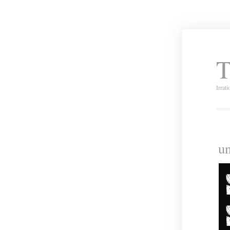
T
Irrat
un