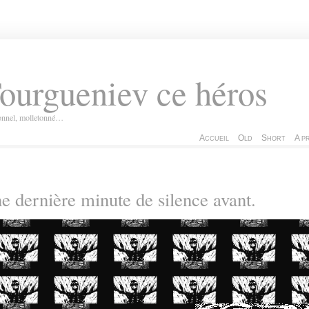
ourgueniev ce héros
ionnel, molletonné…
Accueil
Old
Short
A p
e dernière minute de silence avant.