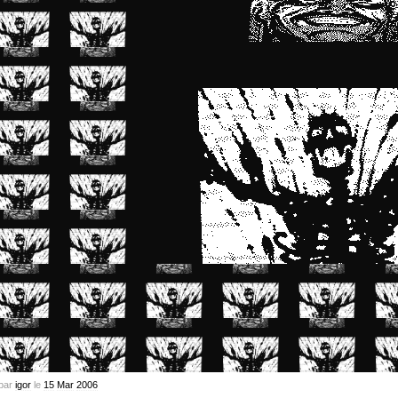
par
igor
le
15
Mar
2006