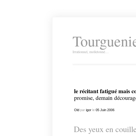
Tourguenie
Irrationnel, molletonné…
le récitant fatigué mais c
promise, demain découra
Old
par
igor
le
05
Juin
2006
Des yeux en couill