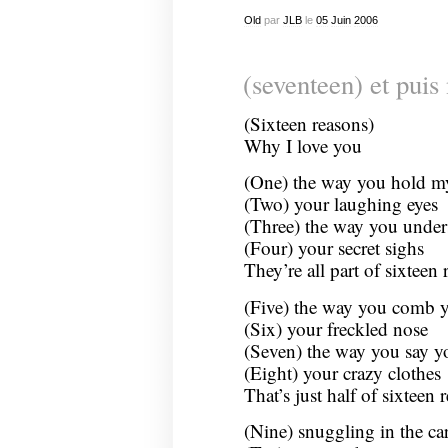
Old
par
JLB
le
05
Juin
2006
(seventeen) et puis
(Sixteen reasons)
Why I love you
(One) the way you hold m
(Two) your laughing eyes
(Three) the way you under
(Four) your secret sighs
They’re all part of sixteen
(Five) the way you comb y
(Six) your freckled nose
(Seven) the way you say y
(Eight) your crazy clothes
That’s just half of sixteen
(Nine) snuggling in the ca