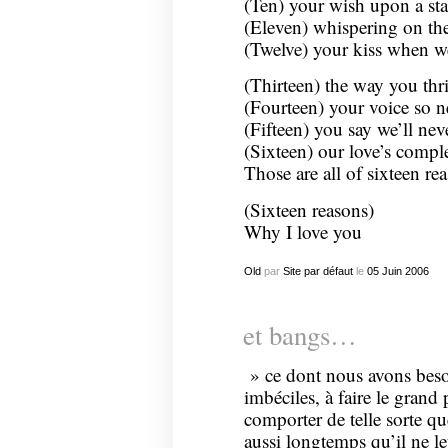
(Ten) your wish upon a sta
(Eleven) whispering on th
(Twelve) your kiss when we
(Thirteen) the way you thri
(Fourteen) your voice so n
(Fifteen) you say we’ll nev
(Sixteen) our love’s compl
Those are all of sixteen r
(Sixteen reasons)
Why I love you
Old
par
Site par défaut
le
05
Juin
2006
et bangs…
» ce dont nous avons besoi
imbéciles, à faire le grand 
comporter de telle sorte qu
aussi longtemps qu’il ne l