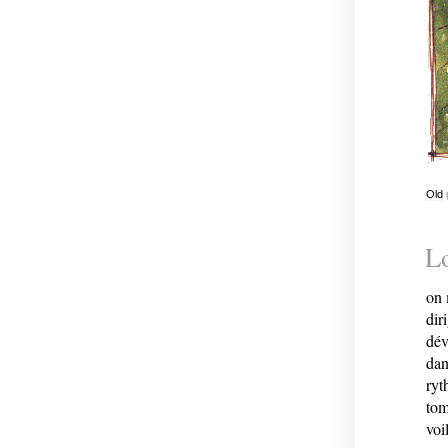
Old
L
on 
dir
dév
dan
ryt
tom
voi