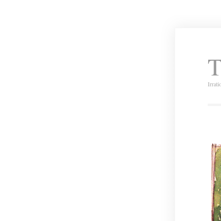
T
Irrat