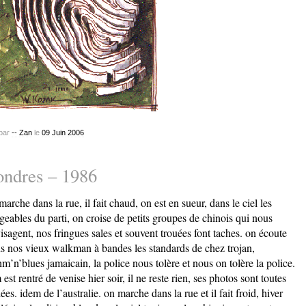
par
-- Zan
le
09
Juin
2006
ondres – 1986
marche dans la rue, il fait chaud, on est en sueur, dans le ciel les
igeables du parti, on croise de petits groupes de chinois qui nous
isagent, nos fringues sales et souvent trouées font taches. on écoute
s nos vieux walkman à bandes les standards de chez trojan,
hm’n’blues jamaicain, la police nous tolère et nous on tolère la police.
 est rentré de venise hier soir, il ne reste rien, ses photos sont toutes
lées. idem de l’australie. on marche dans la rue et il fait froid, hiver