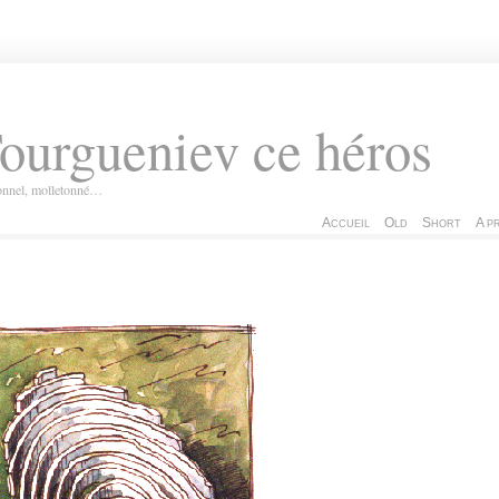
ourgueniev ce héros
ionnel, molletonné…
Accueil
Old
Short
A p