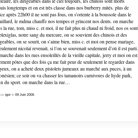
léaire, les dirigeables dans le ciel toujours, les chinois sont morts
uis longtemps et on est très classe dans nos burberry mités. plus de
ice après 22h00 il ne sont pas fous, on s’oriente à la boussole dans le
uillard, le mdma chauffe nos tempes et grincent nos dents. on marche
s la rue, tom, miss c. et moi, il ne fait plus ni chaud ni froid, nos os sont
plexiglas, notre sang du mercure, on se souvient des chinois et des
igeables, on se sourit, on s’aime bien, miss c. et moi on pense mariage,
seulement nicolaï revenait, si l’on se souvenait seulement d’où il est parti.
marche dans les rues ensoleillés de la vieille capitale, jerry et moi on est
lement pôtes que des fois ça me fait peur de seulement le regarder dans
 yeux, on a acheté deux pistolets jumeaux au marché aux puces, à un
onésien; ce soir on va chasser les tamanoirs carnivores de hyde park,
in du sport. on marche dans la rue…
par
igor
le
09
Juin
2006