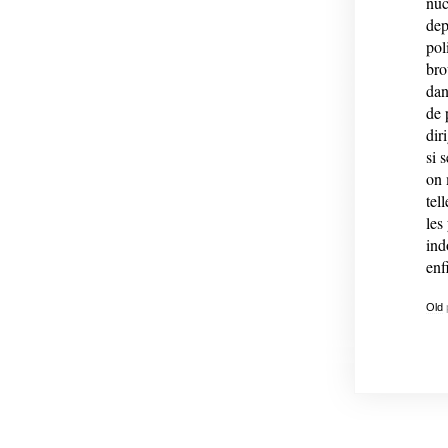
nuc
dep
pol
bro
dan
de 
dir
si 
on 
tel
les
ind
enf
Old