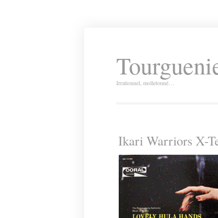
Tourguenie
Irrationnel, molletonné…
Ikari Warriors X-T