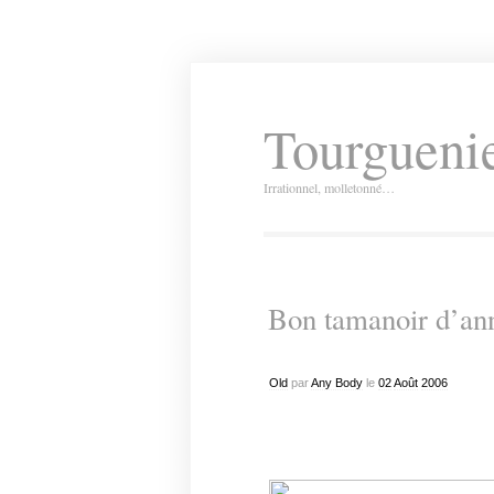
Tourguenie
Irrationnel, molletonné…
Bon tamanoir d’anni
Old
par
Any Body
le
02
Août
2006