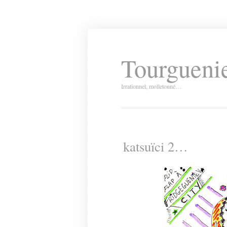
Tourguenie
Irrationnel, molletonné…
katsuïci 2…