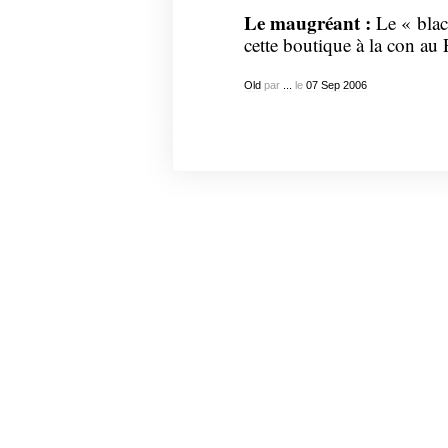
Le maugréant :
Le « blac
cette boutique à la con au 
Old
par
...
le
07
Sep
2006