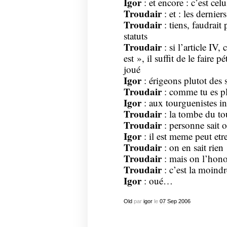
Igor
: et encore : c’est celu
Troudair
: et : les dernier
Troudair
: tiens, faudrait 
statuts
Troudair
: si l’article IV, 
est », il suffit de le faire p
joué
Igor
: érigeons plutot des 
Troudair
: comme tu es pl
Igor
: aux tourguenistes i
Troudair
: la tombe du to
Troudair
: personne sait o
Igor
: il est meme peut etr
Troudair
: on en sait rien
Troudair
: mais on l’hono
Troudair
: c’est la moind
Igor
: oué…
Old
par
igor
le
07
Sep
2006