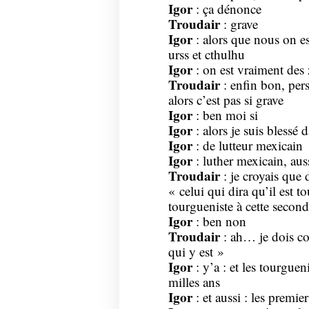
Igor
: ça dénonce
Troudair
: grave
Igor
: alors que nous on es
urss et cthulhu
Igor
: on est vraiment des
Troudair
: enfin bon, pers
alors c’est pas si grave
Igor
: ben moi si
Igor
: alors je suis blessé
Igor
: de lutteur mexicain
Igor
: luther mexicain, aus
Troudair
: je croyais que 
« celui qui dira qu’il est t
tourgueniste à cette second
Igor
: ben non
Troudair
: ah… je dois con
qui y est »
Igor
: y’a : et les tourgue
milles ans
Igor
: et aussi : les premie