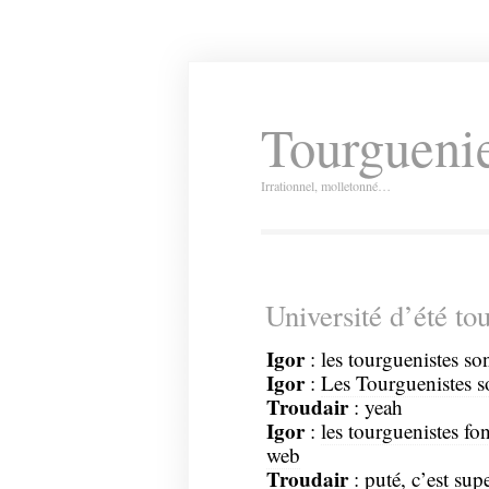
Tourguenie
Irrationnel, molletonné…
Université d’été to
Igor
: les tourguenistes so
Igor
:
Les Tourguenistes so
Troudair
: yeah
Igor
:
les tourguenistes f
web
Troudair
: puté, c’est sup