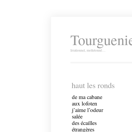
Tourguenie
Irrationnel, molletonné…
haut les ronds
de ma cabane
aux lofoten
j’aime l’odeur
salée
des écailles
étrangères