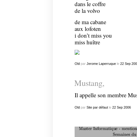
dans le coffre
de la volvo
de ma cabane
aux lofoten
i don’t miss you
miss huître
Old
par
Jerome Laperruque
le
22
Sep
200
Mustang,
Il appelle son membre M
Old
par
Site par défaut
le
22
Sep
2006