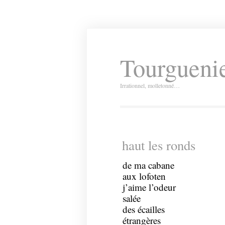
Tourguenie
Irrationnel, molletonné…
haut les ronds
de ma cabane
aux lofoten
j’aime l’odeur
salée
des écailles
étrangères