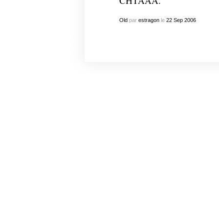
CHTÂÂÂ.
Old
par
estragon
le
22
Sep
2006