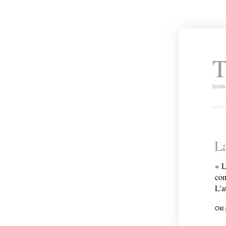
T
Irrat
L
« L
com
L’a
Old