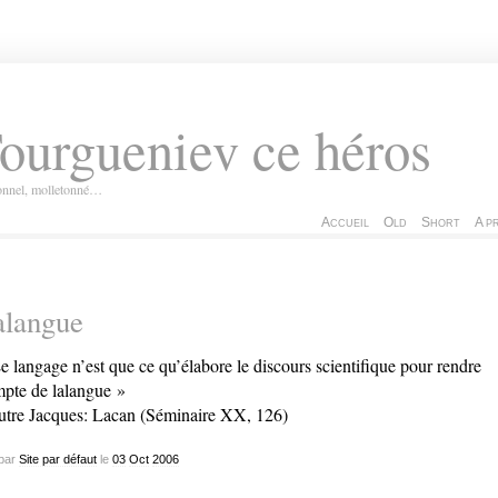
ourgueniev ce héros
ionnel, molletonné…
Accueil
Old
Short
A p
alangue
e langage n’est que ce qu’élabore le discours scientifique pour rendre
pte de lalangue »
utre Jacques: Lacan (Séminaire XX, 126)
par
Site par défaut
le
03
Oct
2006