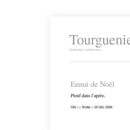
Tourguenie
Irrationnel, molletonné…
Ennui de Noël
Plouf dans l’apéro.
Old
par
Rodia
le
25
Déc
2006