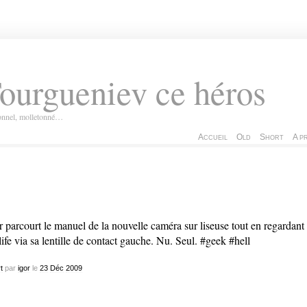
ourgueniev ce héros
ionnel, molletonné…
Accueil
Old
Short
A p
r parcourt le manuel de la nouvelle caméra sur liseuse tout en regardant
ife via sa lentille de contact gauche. Nu. Seul. #geek #hell
t
par
igor
le
23
Déc
2009