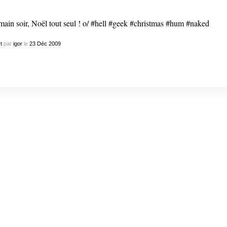
ain soir, Noël tout seul ! o/ #hell #geek #christmas #hum #naked
t
par
igor
le
23
Déc
2009