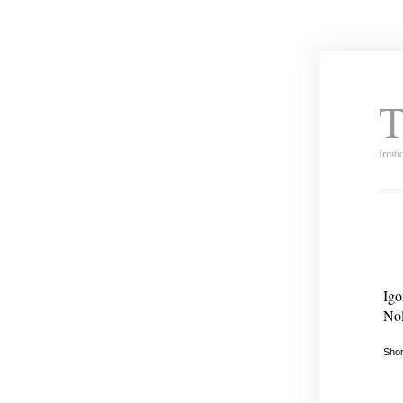
T
Irrat
Igo
Nol
Shor