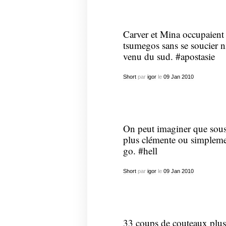
Carver et Mina occupaient 
tsumegos sans se soucier n
venu du sud. #apostasie
Short
par
igor
le
09
Jan
2010
On peut imaginer que sous l
plus clémente ou simplemen
go. #hell
Short
par
igor
le
09
Jan
2010
33 coups de couteaux plus t