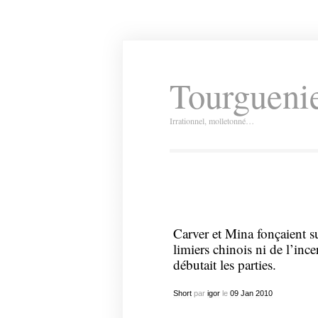
Tourguenie
Irrationnel, molletonné…
Carver et Mina fonçaient s
limiers chinois ni de l’ince
débutait les parties.
Short
par
igor
le
09
Jan
2010