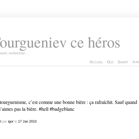
ourgueniev ce héros
ionnel, molletonné…
Accueil
Old
Short
A p
tourguenisme, c’est comme une bonne bière : ça rafraîchit. Sauf quand
n’aimes pas la bière. #hell #badgeblanc
t
par
igor
le
17
Jan
2010