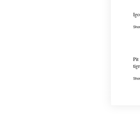
Igo
Shor
Pit
tigr
Shor