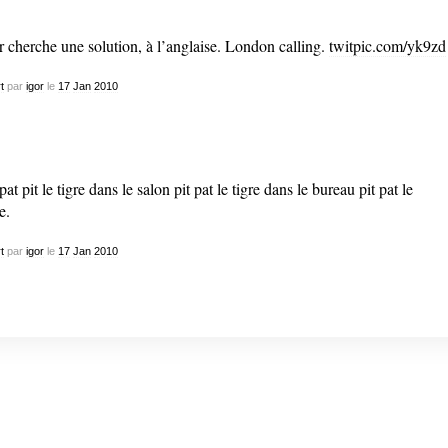
r cherche une solution, à l’anglaise. London calling.
twitpic.com/yk9zd
t
par
igor
le
17
Jan
2010
 pat pit le tigre dans le salon pit pat le tigre dans le bureau pit pat le
e.
t
par
igor
le
17
Jan
2010