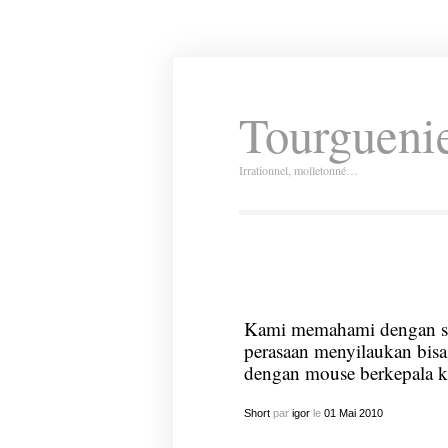
Tourguenie
Irrationnel, molletonné…
Kami memahami dengan san
perasaan menyilaukan bisa 
dengan mouse berkepala k
Short
par
igor
le
01
Mai
2010