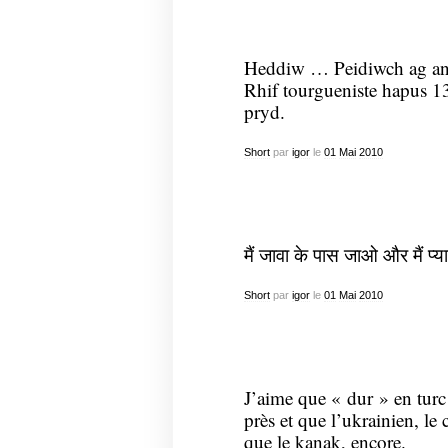
Heddiw … Peidiwch ag a
Rhif tourgueniste hapus 
pryd.
Short
par
igor
le
01
Mai
2010
मैं जावा के पास जाओ और मैं प्या
Short
par
igor
le
01
Mai
2010
J’aime que « dur » en turc 
près et que l’ukrainien, le
que le kanak, encore.