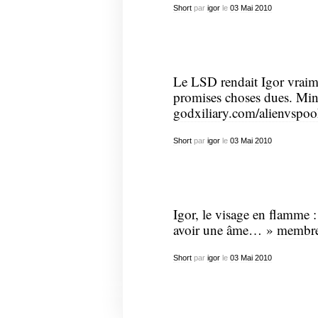
Short
par
igor
le
03
Mai
2010
Le LSD rendait Igor vraim
promises choses dues. Mina
godxiliary.com/alienvspoo
Short
par
igor
le
03
Mai
2010
Igor, le visage en flamme 
avoir une âme… »
membres
Short
par
igor
le
03
Mai
2010