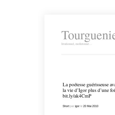
Tourguenie
Irrationnel, molletonné…
La poétesse guérisseuse av
la vie d’Igor plus d’une fois
bit.ly/ak4CmP
Short
par
igor
le
20
Mai
2010