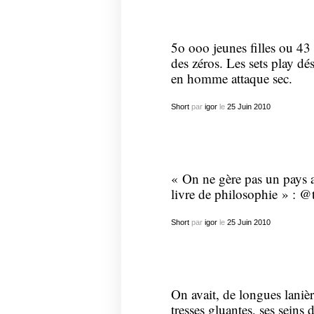
5o ooo jeunes filles ou 4
des zéros. Les sets play dé
en homme attaque sec.
Short
par
igor
le
25
Juin
2010
« On ne gère pas un pays a
livre de philosophie » : @
Short
par
igor
le
25
Juin
2010
On avait, de longues lanièr
tresses gluantes, ses seins