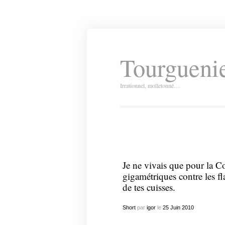
Tourguenie
Irrationnel, molletonné…
Je ne vivais que pour la C
gigamétriques contre les fla
de tes cuisses.
Short
par
igor
le
25
Juin
2010