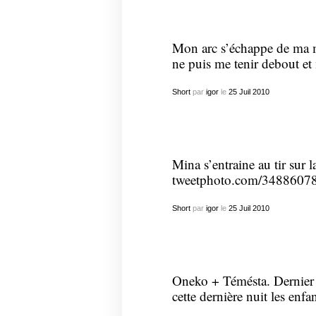
Mon arc s’échappe de ma m
ne puis me tenir debout e
Short
par
igor
le
25
Juil
2010
Mina s’entraine au tir sur l
tweetphoto.com/3488607
Short
par
igor
le
25
Juil
2010
Oneko + Témésta. Dernier c
cette dernière nuit les enfan