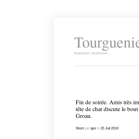
Tourguenie
Irrationnel, molletonné…
Fin de soirée. Amis très 
tête de chat discute le bout
Groau.
Short
par
igor
le
25
Juil
2010