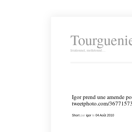
Tourguenie
Irrationnel, molletonné…
Igor prend une amende pou
tweetphoto.com/3677157
Short
par
igor
le
04
Août
2010