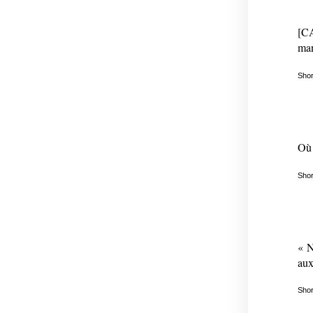
[CA
man
Shor
Où 
Shor
« N
aux
Shor