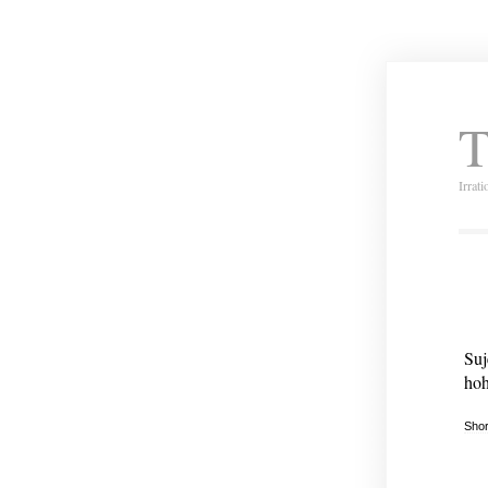
T
Irrat
Suj
hoh
Shor