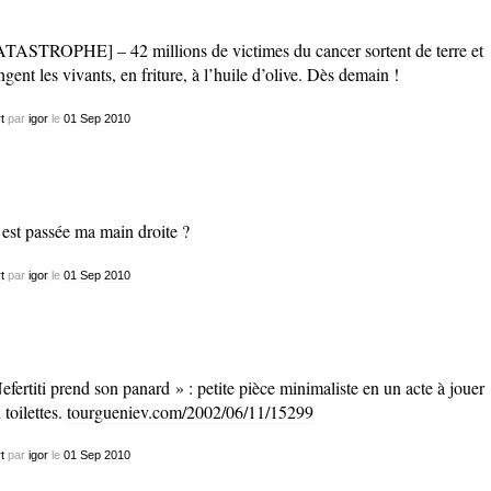
TASTROPHE] – 42 millions de victimes du cancer sortent de terre et
gent les vivants, en friture, à l’huile d’olive. Dès demain !
t
par
igor
le
01
Sep
2010
est passée ma main droite ?
t
par
igor
le
01
Sep
2010
efertiti prend son panard » : petite pièce minimaliste en un acte à jouer
 toilettes.
tourgueniev.com/2002/06/11/15299
t
par
igor
le
01
Sep
2010