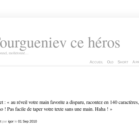
ourgueniev ce héros
ionnel, molletonné…
Accueil
Old
Short
A p
et : « au réveil votre main favorite a disparu, racontez en 140 caractères,
o ! Pas facile de taper votre texte sans une main. Haha ! »
t
par
igor
le
01
Sep
2010