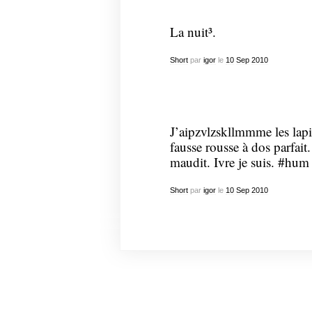
La nuit³.
Short
par
igor
le
10
Sep
2010
J’aipzvlzskllmmme les lapi
fausse rousse à dos parfait
maudit. Ivre je suis. #hum
Short
par
igor
le
10
Sep
2010