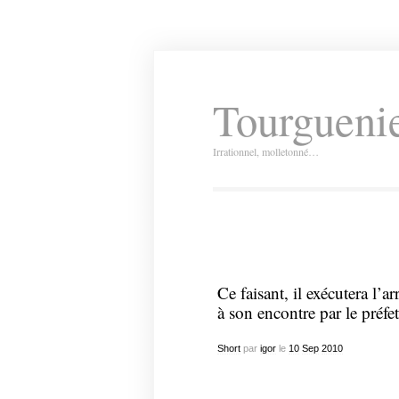
Tourguenie
Irrationnel, molletonné…
Ce faisant, il exécutera l’ar
à son encontre par le préf
Short
par
igor
le
10
Sep
2010