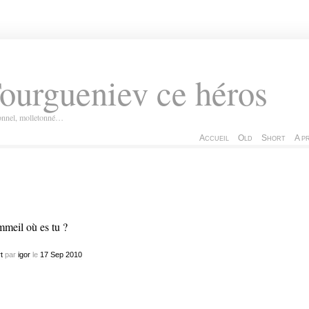
ourgueniev ce héros
ionnel, molletonné…
Accueil
Old
Short
A p
meil où es tu ?
t
par
igor
le
17
Sep
2010