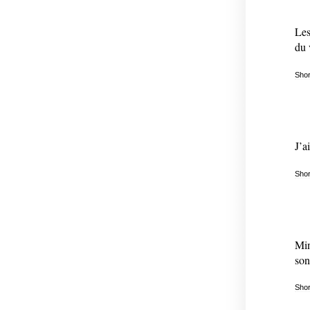
Les
du 
Shor
J’a
Shor
Min
son
Shor