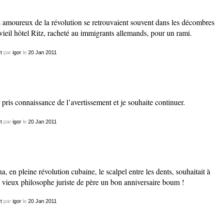
 amoureux de la révolution se retrouvaient souvent dans les décombres
vieil hôtel Ritz, racheté au immigrants allemands, pour un rami.
t
par
igor
le
20
Jan
2011
i pris connaissance de l’avertissement et je souhaite continuer.
t
par
igor
le
20
Jan
2011
a, en pleine révolution cubaine, le scalpel entre les dents, souhaitait à
 vieux philosophe juriste de père un bon anniversaire boum !
t
par
igor
le
20
Jan
2011