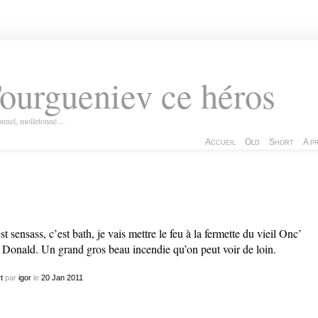
ourgueniev ce héros
ionnel, molletonné…
Accueil
Old
Short
A p
st sensass, c’est bath, je vais mettre le feu à la fermette du vieil Onc’
Donald. Un grand gros beau incendie qu’on peut voir de loin.
t
par
igor
le
20
Jan
2011