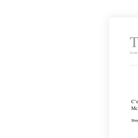
T
Irrat
C’e
Mc 
Shor