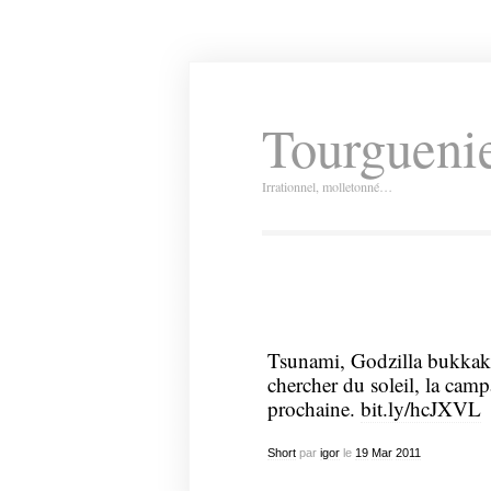
Tourguenie
Irrationnel, molletonné…
Tsunami, Godzilla bukkake
chercher du soleil, la cam
prochaine.
bit.ly/hcJXVL
Short
par
igor
le
19
Mar
2011