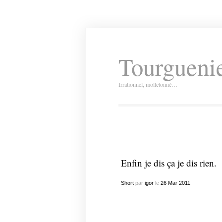
Tourguenie
Irrationnel, molletonné…
Enfin je dis ça je dis rien.
Short
par
igor
le
26
Mar
2011