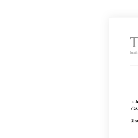
T
Irrat
« J
des
Shor