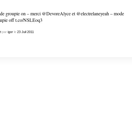
e groupie on – merci @DevoreAlyce et @electrelaneyeah – mode
upie off
t.co/NSLEoq3
t
par
igor
le
23
Juil
2011