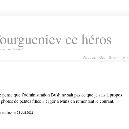
ourgueniev ce héros
ionnel, molletonné…
Accueil
Old
Short
A p
e pense que l’administration Bush ne sait pas ce que je sais à propos
 photos de petites filles » : Igor à Mina en remontant le courant.
t
par
igor
le
23
Juil
2011