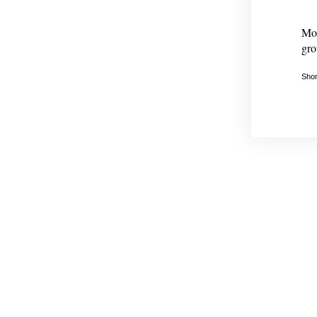
Mod
gro
Shor