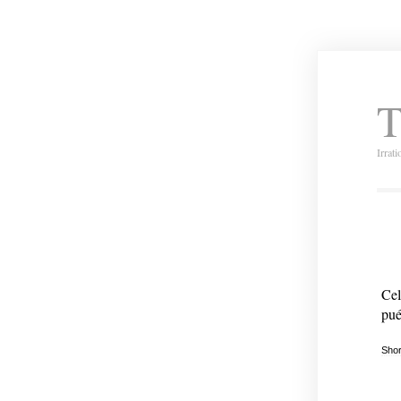
T
Irrat
Cel
pué
Shor