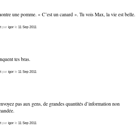
montre une pomme. « C’est un canard ». Tu vois Max, la vie est belle.
t
par
igor
le
11
Sep
2011
quent tes bras.
t
par
igor
le
11
Sep
2011
nvoyez pas aux gens, de grandes quantités d’information non
mandée.
t
par
igor
le
11
Sep
2011