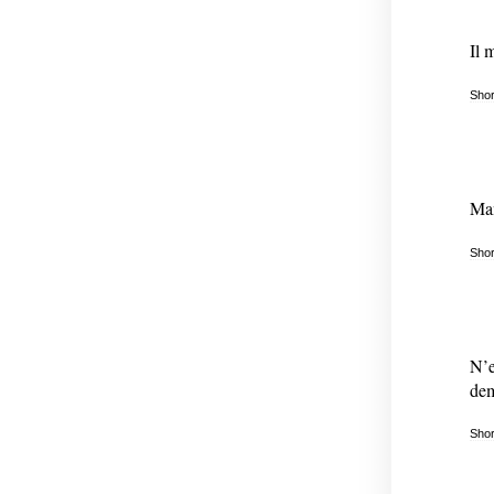
Il 
Shor
Man
Shor
N’e
de
Shor