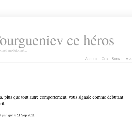
ourgueniev ce héros
ionnel, molletonné…
Accueil
Old
Short
A p
a, plus que tout autre comportement, vous signale comme débutant
ril.
t
par
igor
le
11
Sep
2011