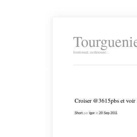
Tourguenie
Irrationnel, molletonné…
Croiser @3615pbs et voir l
Short
par
igor
le
20
Sep
2011