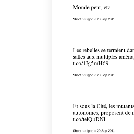
Monde petit, etc…
Short
par
igor
le
20
Sep
2011
Les rebelles se terraient dan
salles aux multiples amén
t.co/1Jg5mH69
Short
par
igor
le
20
Sep
2011
Et sous la Cité, les mutants
autonomes, proposent de n
t.co/telQpDNl
Short
par
igor
le
20
Sep
2011