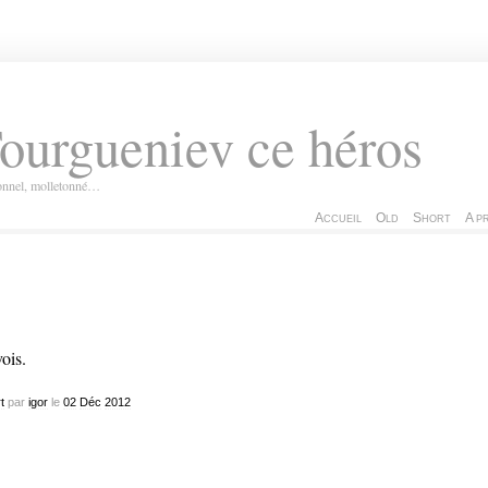
ourgueniev ce héros
ionnel, molletonné…
Accueil
Old
Short
A p
vois.
t
par
igor
le
02
Déc
2012