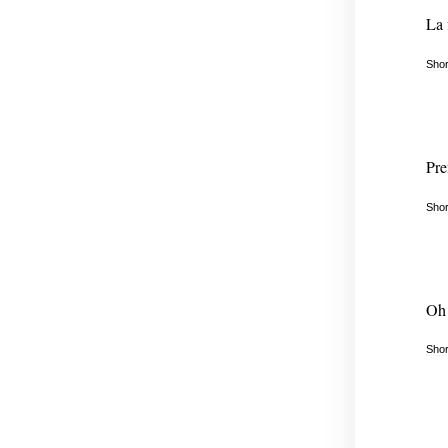
La f
Shor
Pre
Shor
Oh 
Shor