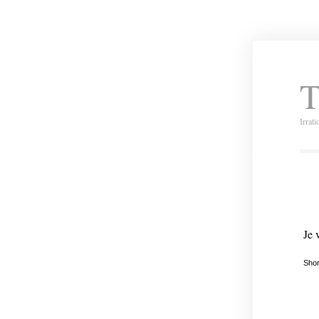
T
Irrat
Je 
Shor