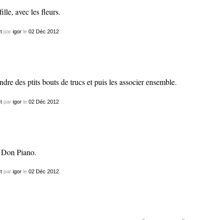
ille, avec les fleurs.
t
par
igor
le
02
Déc
2012
ndre des ptits bouts de trucs et puis les associer ensemble.
t
par
igor
le
02
Déc
2012
Don Piano.
t
par
igor
le
02
Déc
2012