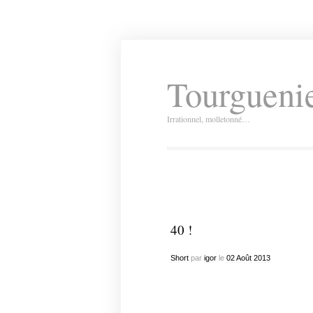
Tourguenie
Irrationnel, molletonné…
40 !
Short
par
igor
le
02
Août
2013