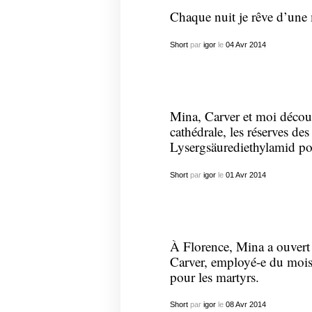
Chaque nuit je rêve d’une
Short
par
igor
le
04
Avr
2014
Mina, Carver et moi découv
cathédrale, les réserves de
Lysergsäurediethylamid po
Short
par
igor
le
01
Avr
2014
À Florence, Mina a ouvert 
Carver, employé-e du mois, 
pour les martyrs.
Short
par
igor
le
08
Avr
2014