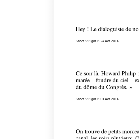
Hey ! Le dialoguiste de nos
Short
par
igor
le
24
Avr
2014
Ce soir là, Howard Philip 
marée – foudre du ciel – e
du dôme du Congrès. »
Short
par
igor
le
01
Avr
2014
On trouve de petits morcea
canal, les soirs pluvieux. 