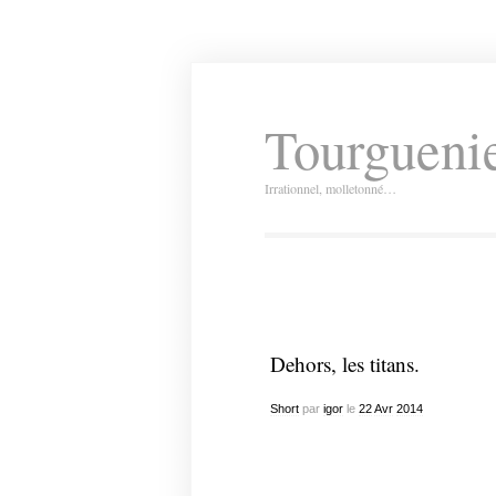
Tourguenie
Irrationnel, molletonné…
Dehors, les titans.
Short
par
igor
le
22
Avr
2014