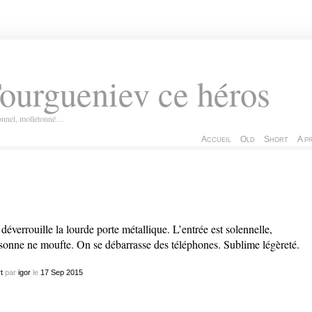
ourgueniev ce héros
ionnel, molletonné…
Accueil
Old
Short
A p
déverrouille la lourde porte métallique. L’entrée est solennelle,
sonne ne moufte. On se débarrasse des téléphones. Sublime légèreté.
t
par
igor
le
17
Sep
2015