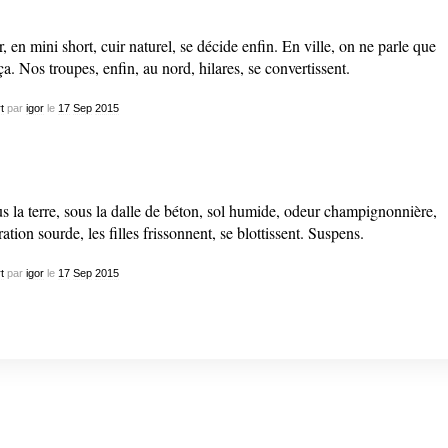
r, en mini short, cuir naturel, se décide enfin. En ville, on ne parle que
ça. Nos troupes, enfin, au nord, hilares, se convertissent.
t
par
igor
le
17
Sep
2015
s la terre, sous la dalle de béton, sol humide, odeur champignonnière,
ration sourde, les filles frissonnent, se blottissent. Suspens.
t
par
igor
le
17
Sep
2015