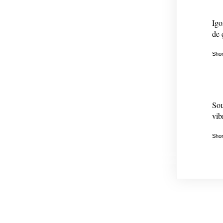
Igo
de 
Shor
Sou
vib
Shor