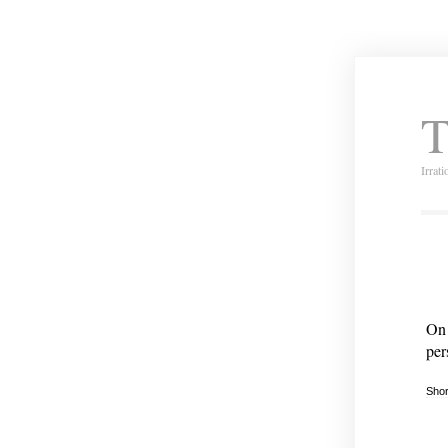
T
Irrat
On 
per
Shor