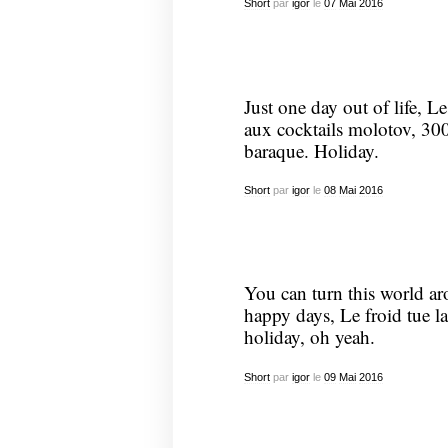
Short
par
igor
le
07
Mai
2016
Just one day out of life, 
aux cocktails molotov, 300
baraque. Holiday.
Short
par
igor
le
08
Mai
2016
You can turn this world ar
happy days, Le froid tue la 
holiday, oh yeah.
Short
par
igor
le
09
Mai
2016