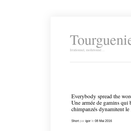
Tourguenie
Irrationnel, molletonné…
Everybody spread the word
Une armée de gamins qui b
chimpanzés dynamitent le 
Short
par
igor
le
08
Mai
2016