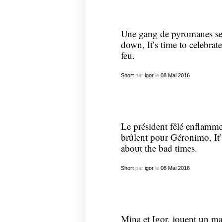
Une gang de pyromanes se c
down, It’s time to celebrate
feu.
Short
par
igor
le
08
Mai
2016
Le président fêlé enflamme 
brûlent pour Géronimo, It’
about the bad times.
Short
par
igor
le
08
Mai
2016
Mina et Igor, jouent un m