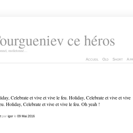
ourgueniev ce héros
ionnel, molletonné…
Accueil
Old
Short
A p
iday, Celebrate et vive et vive le feu. Holiday, Celebrate et vive et vive
feu. Holiday, Celebrate et vive et vive le feu. Oh yeah !
t
par
igor
le
09
Mai
2016