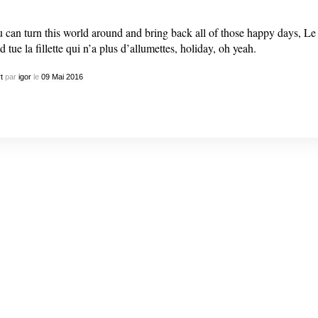
 can turn this world around and bring back all of those happy days, Le
id tue la fillette qui n’a plus d’allumettes, holiday, oh yeah.
t
par
igor
le
09
Mai
2016