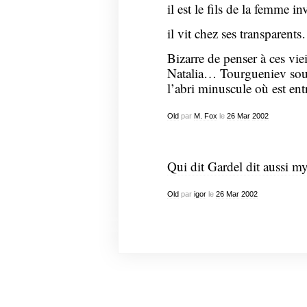
il est le fils de la femme in
il vit chez ses transparent
Bizarre de penser à ces vie
Natalia… Tourgueniev soupi
l’abri minuscule où est en
Old
par
M. Fox
le
26
Mar
2002
Qui dit Gardel dit aussi 
Old
par
igor
le
26
Mar
2002