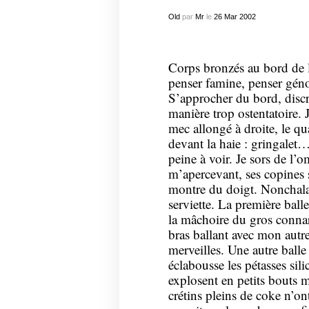
Old
par
Mr
le
26
Mar
2002
Corps bronzés au bord de l
penser famine, penser géno
S’approcher du bord, discr
manière trop ostentatoire. J
mec allongé à droite, le qu
devant la haie : gringalet…
peine à voir. Je sors de l’
m’apercevant,
ses copines
montre du doigt. Nonchal
serviette. La première ball
la mâchoire du gros connar
bras ballant avec mon autre
merveilles. Une autre balle
éclabousse les pétasses si
explosent en petits bouts m
crétins pleins de coke n’o