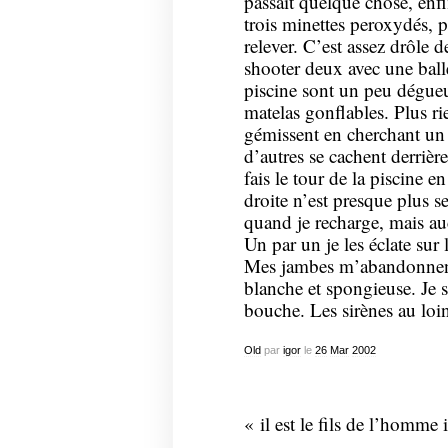
passait quelque chose, enf
trois minettes peroxydés, 
relever. C’est assez drôle 
shooter deux avec une ball
piscine sont un peu dégueu
matelas gonflables. Plus r
gémissent en cherchant un 
d’autres se cachent derrière
fais le tour de la piscine e
droite n’est presque plus s
quand je recharge, mais a
Un par un je les éclate sur
Mes jambes m’abandonnent 
blanche et spongieuse. Je s
bouche. Les sirènes au lo
Old
par
igor
le
26
Mar
2002
« il est le fils de l’homme 